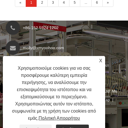
«
1
2
3
4
5
...
6
»
+86-152 5924 1202
molly@xmyoohoo.com
X
No.98 Xiangxing Rd, περιοχή Xiang'an, Fujian,
Χρησιμοποιούμε cookies για να σας
Κίνα. 361101
προσφέρουμε καλύτερη εμπειρία
περιήγησης, να αναλύσουμε την
επισκεψιμότητα του ιστότοπου και να
Copyright © 2024 Xiamen Evaricky Trading Co., Ltd. Με
εξατομικεύσουμε το περιεχόμενο.
επιφύλαξη παντός δικαιώματος
Links
|
Sitemap
|
Χρησιμοποιώντας αυτόν τον ιστότοπο,
RSS
|
XML
|
Πολιτική Απορρήτου
|
συμφωνείτε με τη χρήση των cookies από
εμάς.
Πολιτική Απορρήτου