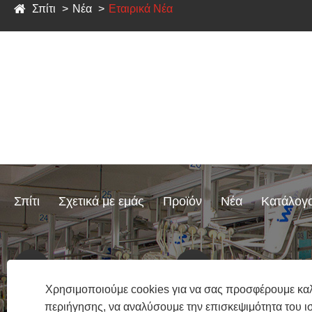
Σπίτι
Νέα
Εταιρικά Νέα
Σπίτι
Σχετικά με εμάς
Προϊόν
Νέα
Κατάλογ
+86-152 5924 1202
molly@xmyoohoo
Χρησιμοποιούμε cookies για να σας προσφέρουμε καλ
περιήγησης, να αναλύσουμε την επισκεψιμότητα του ι