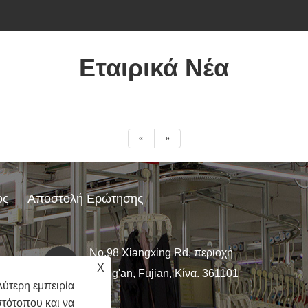
Εταιρικά Νέα
«
»
ος
Αποστολή Ερώτησης
No.98 Xiangxing Rd, περιοχή
.com
X
Xiang'an, Fujian, Κίνα. 361101
ύτερη εμπειρία
στότοπου και να