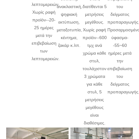
λεπτομερειών.
ανακλαστική,
διατίθενται 5
του
Χωρίς ραφή
ψηφιακή
μετρήσεις
δείγματος
προϊόν--20-
εκτύπωση,
μεγέθους.
προπαραγωγής
25 ημέρες
μεταξοτυπία,
Χωρίς ραφή
Προσαρμοσμέν
μετά την
κέντημα,
προϊόν--600
ύφασμα-
επιβεβαίωση
ζακάρ κ.λπ.
τμχ ανά
-55~60
των
χρώμα κάθε
ημέρες μετά
λεπτομερειών.
στυλ,
την
τουλάχιστον
επιβεβαίωση
3 χρώματα
του
για κάθε
δείγματος
στυλ, 5
προπαραγωγής
μετρήσεις
μεγέθους
είναι
διαθέσιμες.