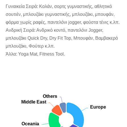
Γυναικεία Σειρά: Κολάν, σορτς γυμναστικής, αθλητικό
σουτιέν, μπλουζάκι γυμναστικής, μπλουζάκι, μπουφάν,
φόρμα χωρίς ραφές, παντελόνι jogger, φούστα τένις κ.λπ.
Ανδρική Σειρά: Ανδρικό κοντό, παντελόνι Jogger,
μπλουζάκι Quick Dry, Dry Fit Top, Μπουφάν, Βαμβακερό
μπλουζάκι, Φούτερ κ.λπ.
Άλλα: Yoga Mat, Fitness Tool.
Departamental Strength of the Company
Pie chart with 5 slices.
Custom animation of pie series
View as data table, Departamental Strength of the C
Others
Others
Middle East
Middle East
Europe
Europe
Oceania
Oceania