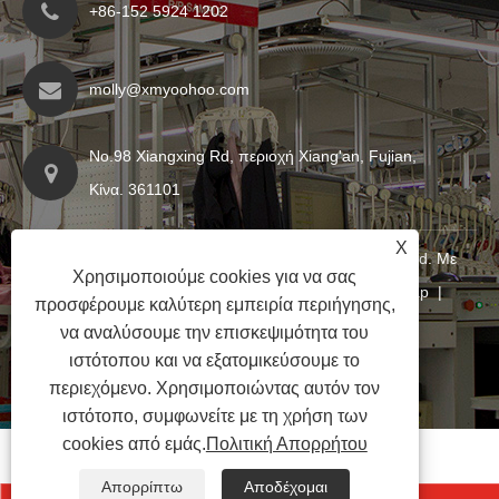
+86-152 5924 1202
molly@xmyoohoo.com
No.98 Xiangxing Rd, περιοχή Xiang'an, Fujian,
Κίνα. 361101
X
Copyright © 2024 Xiamen Evaricky Trading Co., Ltd. Με
Χρησιμοποιούμε cookies για να σας
επιφύλαξη παντός δικαιώματος
Links
|
Sitemap
|
προσφέρουμε καλύτερη εμπειρία περιήγησης,
RSS
|
XML
|
Πολιτική Απορρήτου
|
να αναλύσουμε την επισκεψιμότητα του
ιστότοπου και να εξατομικεύσουμε το
περιεχόμενο. Χρησιμοποιώντας αυτόν τον
ιστότοπο, συμφωνείτε με τη χρήση των
cookies από εμάς.
Πολιτική Απορρήτου
Απορρίπτω
Αποδέχομαι