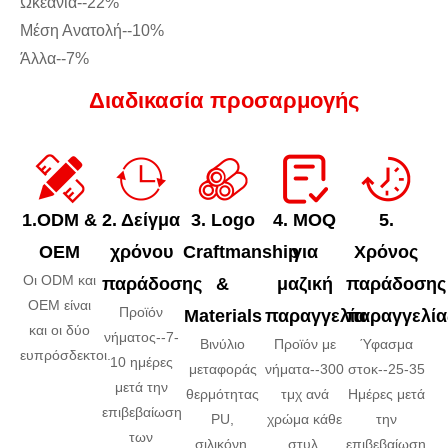
Ωκεανία--22%
Μέση Ανατολή--10%
Άλλα--7%
Διαδικασία προσαρμογής
1.ODM &
2. Δείγμα
3. Logo
4. MOQ
5.
OEM
χρόνου
Craftmanship
για
Χρόνος
Οι ODM και
παράδοσης
&
μαζική
παράδοσης
OEM είναι
Προϊόν
Materials
παραγγελία
παραγγελία
και οι δύο
νήματος--7-
Βινύλιο
Προϊόν με
Ύφασμα
ευπρόσδεκτοι.
10 ημέρες
μεταφοράς
νήματα--300
στοκ--25-35
μετά την
θερμότητας
τμχ ανά
Ημέρες μετά
επιβεβαίωση
PU,
χρώμα κάθε
την
των
σιλικόνη,
στυλ,
επιβεβαίωση