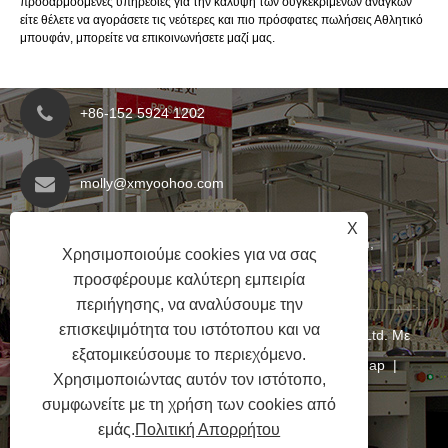
προσαρμοσμένες υπηρεσίες για την κάλυψη των συγκεκριμένων αναγκών
είτε θέλετε να αγοράσετε τις νεότερες και πιο πρόσφατες πωλήσεις Αθλητικό
μπουφάν, μπορείτε να επικοινωνήσετε μαζί μας.
+86-152 5924 1202
molly@xmyoohoo.com
X
No.98 Xiangxing Rd, περιοχή Xiang'an, Fujian,
Χρησιμοποιούμε cookies για να σας
Κίνα. 361101
προσφέρουμε καλύτερη εμπειρία
περιήγησης, να αναλύσουμε την
επισκεψιμότητα του ιστότοπου και να
Copyright © 2024 Xiamen Evaricky Trading Co., Ltd. Με
εξατομικεύσουμε το περιεχόμενο.
επιφύλαξη παντός δικαιώματος
Links
|
Sitemap
|
Χρησιμοποιώντας αυτόν τον ιστότοπο,
RSS
|
XML
|
Πολιτική Απορρήτου
|
συμφωνείτε με τη χρήση των cookies από
εμάς.
Πολιτική Απορρήτου