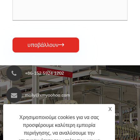
υποβάλλουν

+86-152 5924 1202
molly@xmyoohoo.com
X
No.98 Xiangxing Rd, περιοχή Xiang'an, Fujian,
Χρησιμοποιούμε cookies για να σας
Κίνα. 361101
προσφέρουμε καλύτερη εμπειρία
περιήγησης, να αναλύσουμε την