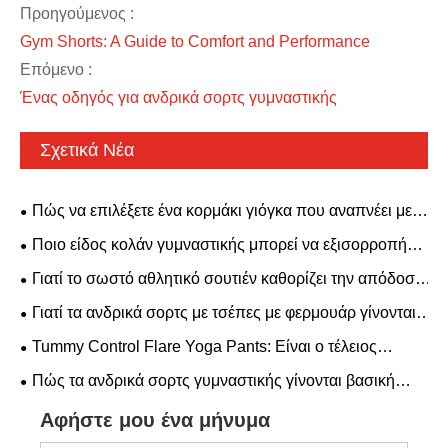
Προηγούμενος :
Gym Shorts: A Guide to Comfort and Performance
Επόμενο :
Ένας οδηγός για ανδρικά σορτς γυμναστικής
Σχετικά Νέα
Πώς να επιλέξετε ένα κορμάκι γιόγκα που αναπνέει με
υψηλή ελαστικότητα; Ένα στυλ χωρίς πλάτη με σουτιέν με
Ποιο είδος κολάν γυμναστικής μπορεί να εξισορροπήσει
επένδυση είναι κατάλληλο για όλες τις ανάγκες
την άνεση και την αισθητική;
Γιατί το σωστό αθλητικό σουτιέν καθορίζει την απόδοσή
γυμναστικής.
σας στο Activewear;
Γιατί τα ανδρικά σορτς με τσέπες με φερμουάρ γίνονται
must-have για τους σύγχρονους άνδρες
Tummy Control Flare Yoga Pants: Είναι ο τέλειος
συνδυασμός άνεσης και στυλ
Πώς τα ανδρικά σορτς γυμναστικής γίνονται βασική
κατηγορία στην παγκόσμια ένδυση γυμναστικής;
Αφήστε μου ένα μήνυμα