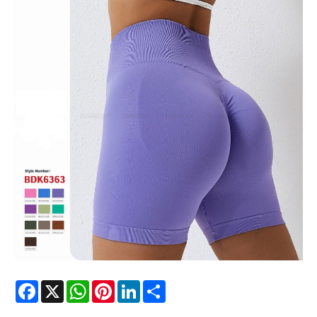
Facebook
X
WhatsApp
Pinterest
LinkedIn
Share