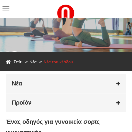
ws
Σπίτι
Νέα
Νέα του κλάδου
Νέα
Προϊόν
Ένας οδηγός για γυναικεία σορτς