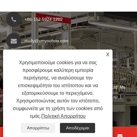
+86-152 5924 1202
molly@xmyoohoo.com
X
No.98 Xiangxing Rd, περιοχή Xiang'an, Fujian,
Χρησιμοποιούμε cookies για να σας
Κίνα. 361101
προσφέρουμε καλύτερη εμπειρία
περιήγησης, να αναλύσουμε την
επισκεψιμότητα του ιστότοπου και να
Copyright © 2024 Xiamen Evaricky Trading Co., Ltd. Με
εξατομικεύσουμε το περιεχόμενο.
επιφύλαξη παντός δικαιώματος
Links
|
Sitemap
|
Χρησιμοποιώντας αυτόν τον ιστότοπο,
RSS
|
XML
|
Πολιτική Απορρήτου
|
συμφωνείτε με τη χρήση των cookies από
εμάς.
Πολιτική Απορρήτου
Απορρίπτω
Αποδέχομαι



