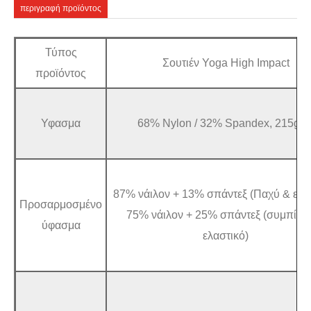
περιγραφή προϊόντος
Τύπος
Σουτιέν Yoga High Impact
προϊόντος
Υφασμα
68% Nylon / 32% Spandex, 215gs
87% νάιλον + 13% σπάντεξ (Παχύ & ελα
Προσαρμοσμένο
75% νάιλον + 25% σπάντεξ (συμπίεσ
ύφασμα
ελαστικό)