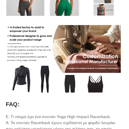
FAQ:
Ε: Τι νόημα έχει ένα σουτιέν Yoga High Impact Racerback;
Α: Τα σουτιέν Racerback έχουν σχεδιαστεί με φαρδύ λουράκι
που καλύπτει μεγαλύτερο μέρος της πλάτης σας, το οποίο