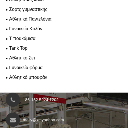
Σορτς γυμναστικής
Αθλητικά Παντελόνια
Γυναικεία Κολάν
T πουκάμισα
Tank Top
Αθλητικό Σετ
Γυναικεία φόρμα
Αθλητικό μπουφάν
+86-152 5924 1202
molly@xmyoohoo.com