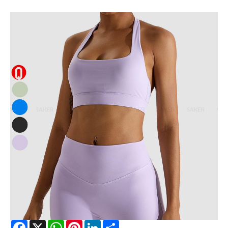
Facebook
X
WhatsApp
Pinterest
LinkedIn
Share