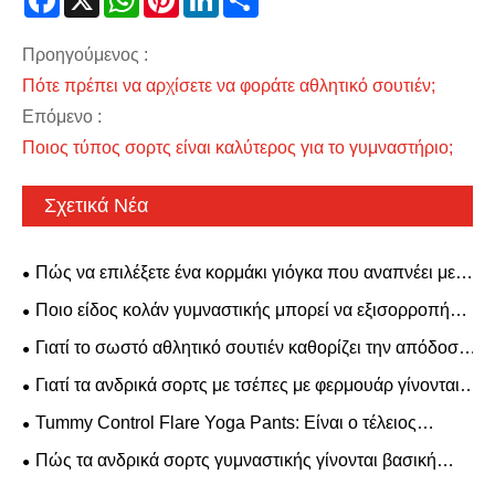
Προηγούμενος :
Πότε πρέπει να αρχίσετε να φοράτε αθλητικό σουτιέν;
Επόμενο :
Ποιος τύπος σορτς είναι καλύτερος για το γυμναστήριο;
Σχετικά Νέα
Πώς να επιλέξετε ένα κορμάκι γιόγκα που αναπνέει με
υψηλή ελαστικότητα; Ένα στυλ χωρίς πλάτη με σουτιέν με
Ποιο είδος κολάν γυμναστικής μπορεί να εξισορροπήσει
επένδυση είναι κατάλληλο για όλες τις ανάγκες
την άνεση και την αισθητική;
Γιατί το σωστό αθλητικό σουτιέν καθορίζει την απόδοσή
γυμναστικής.
σας στο Activewear;
Γιατί τα ανδρικά σορτς με τσέπες με φερμουάρ γίνονται
must-have για τους σύγχρονους άνδρες
Tummy Control Flare Yoga Pants: Είναι ο τέλειος
συνδυασμός άνεσης και στυλ
Πώς τα ανδρικά σορτς γυμναστικής γίνονται βασική
κατηγορία στην παγκόσμια ένδυση γυμναστικής;