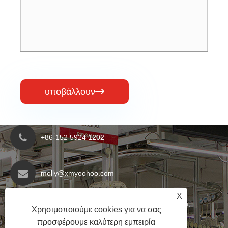
υποβάλλουν

+86-152 5924 1202
molly@xmyoohoo.com
X
No.98 Xiangxing Rd, περιοχή Xiang'an, Fujian,
Χρησιμοποιούμε cookies για να σας
Κίνα. 361101
προσφέρουμε καλύτερη εμπειρία