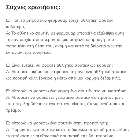
Συχνές ερωτήσεις:
Ε: Γιατί το μπροστινό φερμουάρ τρέχει αθλητική σουτιέν
καλύτερα;
Α: Το αθλητικό σουτιέν με φερμουάρ μπορεί να εξαλείψει αυτή
την ανησυχία προσφέροντας μια ασφαλή εφαρμογή που
παραμένει στη θέση του, ακόμη και κατά τη διάρκεια των πιο
έντονων προπονήσεων.
Ε: Είναι εντάξει να φοράτε αθλητικό σουτιέν ως κορυφή;
Α: Μπορείτε ακόμη και να φορέσετε μόνο ένα αθλητικό σουτιέν
ως κορυφή καλλιέργειας ή κάτω από μια κορυφή δεξαμενής.
Ε: Μπορώ να φορέσω ένα γεμισμένο σουτιέν στο γυμναστήριο;
Α: Μπορείτε να φορέσετε γεμισμένα σουτιέν για προπονήσεις
που περιλαμβάνουν περισσότερη κίνηση, όπως αερόμπικ και
τρέξιμο.
Ε: Μπορώ να φορέσω ένα σουτιέν στην προπόνηση;
Α: Φορώντας ένα σουτιέν κατά τη διάρκεια οποιουδήποτε είδους
προπόνηση είναι εξαιρετικά σημαντική επειδή μπορεί να