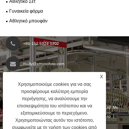
Αθλητικό Σετ
Γυναικεία φόρμα
Αθλητικό μπουφάν
+86-152 5924 1202
molly@xmyoohoo.com
X
No.98 Xiangxing Rd, περιοχή Xiang'an, Fujian,
Χρησιμοποιούμε cookies για να σας
Κίνα. 361101
προσφέρουμε καλύτερη εμπειρία
περιήγησης, να αναλύσουμε την
επισκεψιμότητα του ιστότοπου και να
Copyright © 2024 Xiamen Evaricky Trading Co., Ltd. Με
εξατομικεύσουμε το περιεχόμενο.
επιφύλαξη παντός δικαιώματος
Links
|
Sitemap
|
Χρησιμοποιώντας αυτόν τον ιστότοπο,
RSS
|
XML
|
Πολιτική Απορρήτου
|
συμφωνείτε με τη χρήση των cookies από