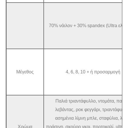
70% νάιλον + 30% spandex (Ultra ελασ
Μέγεθος
4, 6, 8, 10 + ή προσαρμογή
Παλιά τριαντάφυλλο, ντομάτα, παγε
λεβάντας, ροκ φεγγάρι, τριαντάφυλλ
ασημένια λίμνη μπλε, σταφύλια, λίμ
Χρώμα
πράσινη, σκούρο γκρι, πορτοκαλί, ultram