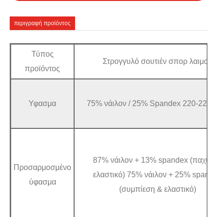
περιγραφή προϊόντος
Τύπος
Στρογγυλό σουτιέν σπορ λαιμού
προϊόντος
Υφασμα
75% νάιλον / 25% Spandex 220-225
87% νάιλον + 13% spandex (παχύ κ
Προσαρμοσμένο
ελαστικό) 75% νάιλον + 25% spand
ύφασμα
(συμπίεση & ελαστικό)