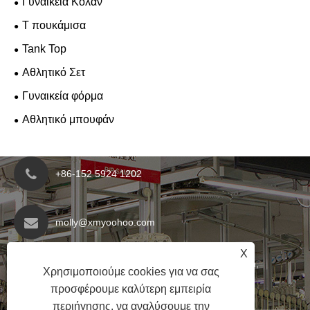
Γυναικεία Κολάν
T πουκάμισα
Tank Top
Αθλητικό Σετ
Γυναικεία φόρμα
Αθλητικό μπουφάν
+86-152 5924 1202
molly@xmyoohoo.com
X
No.98 Xiangxing Rd, περιοχή Xiang'an, Fujian,
Χρησιμοποιούμε cookies για να σας
Κίνα. 361101
προσφέρουμε καλύτερη εμπειρία
περιήγησης, να αναλύσουμε την