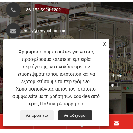
+86-152 5924 1202
molly@xmyoohoo.com
X
No.98 Xiangxing Rd, περιοχή Xiang'an, Fujian,
Χρησιμοποιούμε cookies για να σας
Κίνα. 361101
προσφέρουμε καλύτερη εμπειρία
περιήγησης, να αναλύσουμε την
επισκεψιμότητα του ιστότοπου και να
Copyright © 2024 Xiamen Evaricky Trading Co., Ltd. Με
εξατομικεύσουμε το περιεχόμενο.
επιφύλαξη παντός δικαιώματος
Links
|
Sitemap
|
Χρησιμοποιώντας αυτόν τον ιστότοπο,
RSS
|
XML
|
Πολιτική Απορρήτου
|
συμφωνείτε με τη χρήση των cookies από
εμάς.
Πολιτική Απορρήτου
Απορρίπτω
Αποδέχομαι



