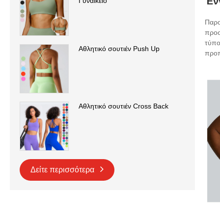
Έν
Γυναικείο
Παρο
προσ
τύπο
Αθλητικό σουτιέν Push Up
προπ
Αθλητικό σουτιέν Cross Back
Δείτε περισσότερα