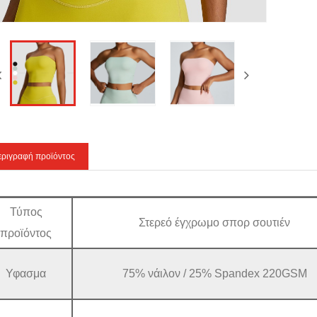
εριγραφή προϊόντος
Τύπος
Στερεό έγχρωμο σπορ σουτιέν
προϊόντος
Υφασμα
75% νάιλον / 25% Spandex 220GSM