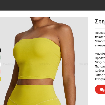
Στε
Προσαρμ
ποιότητ
Μπορείτ
χτίστηκε
Μοντέλο
Προσαρ
MOQ: 3
Πιστοπ
Χρόνος 
Τόπος π
Χωρητικ