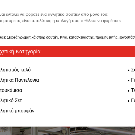
ίναι εντάξει να φοράτε ένα αθλητικό σουτιέν από μόνο του;
αι μπορείτε, είναι απολύτως η επιλογή σας τι θέλετε να φορέσετε.
ags: Στερεά χρωματικά σπορ σουτιέν, Κίνα, κατασκευαστής, προμηθευτής, εργοστά
χετική Κατηγορία
λητισμός καλό
Σ
λητικά Παντελόνια
Γ
πουκάμισα
T
λητικό Σετ
Γ
λητικό μπουφάν