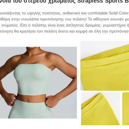
νοια του στερεού χρώματος Strapless Sports B
υσιάζοντας το υψηλής ποιότητας, ανθεκτικό και comfotable Solid Color
θήκη στην ντουλάπα προπόνησης του πελάτη! Το αθλητικό σουτιέν μας έ
 σώματος. Είτε ο πελάτης είναι ένας άπληστος δρομέας, γυμναστήριο ή 
όνηση θα κρατήσει τον πελάτη άνετο και κομψό σε όλη την προπόνησ