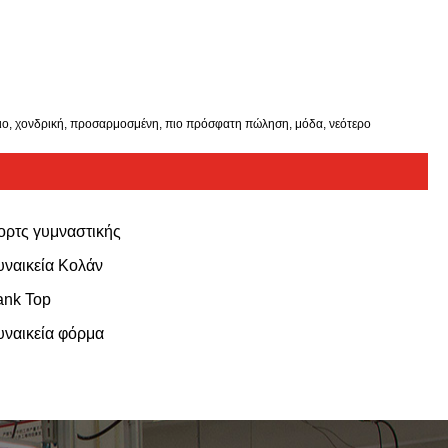
σιο, χονδρική, προσαρμοσμένη, πιο πρόσφατη πώληση, μόδα, νεότερο
ορτς γυμναστικής
υναικεία Κολάν
ank Top
υναικεία φόρμα