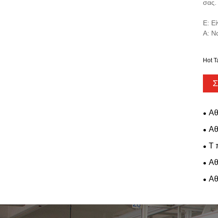
σας.
Ε: Ε
Α: Ν
Hot T
Σ
Αθ
Αθ
T 
Αθ
Αθ