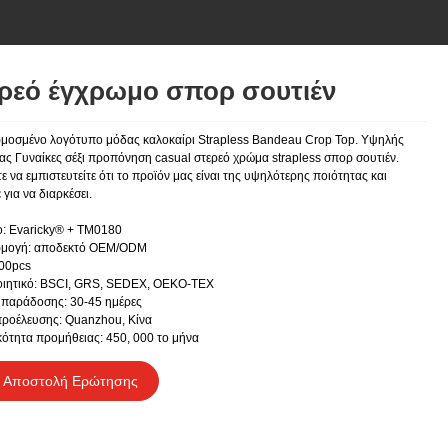
ρεό έγχρωμο σπορ σουτιέν
οσμένο λογότυπο μόδας καλοκαίρι Strapless Bandeau Crop Top. Υψηλής
ας Γυναίκες σέξι προπόνηση casual στερεό χρώμα strapless σπορ σουτιέν.
ε να εμπιστευτείτε ότι το προϊόν μας είναι της υψηλότερης ποιότητας και
 για να διαρκέσει.
: Evaricky® + TM0180
μογή: αποδεκτό OEM/ODM
00pcs
οιητικό: BSCI, GRS, SEDEX, OEKO-TEX
παράδοσης: 30-45 ημέρες
ροέλευσης: Quanzhou, Κίνα
ότητα προμήθειας: 450, 000 το μήνα
Αποστολή Ερώτησης