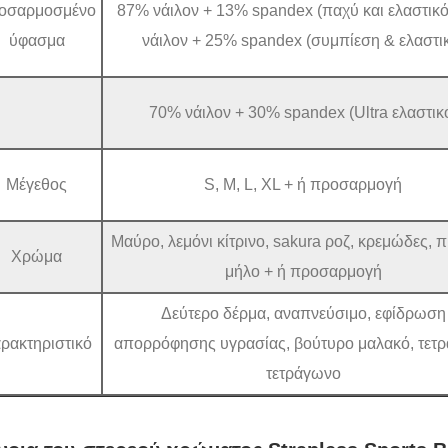
οσαρμοσμένο
87% νάιλον + 13% spandex (παχύ και ελαστικ
ύφασμα
νάιλον + 25% spandex (συμπίεση & ελαστι
70% νάιλον + 30% spandex (Ultra ελαστικ
Μέγεθος
S, M, L, XL + ή προσαρμογή
Μαύρο, λεμόνι κίτρινο, sakura ροζ, κρεμώδες, 
Χρώμα
μήλο + ή προσαρμογή
Δεύτερο δέρμα, αναπνεύσιμο, εφίδρωση
ρακτηριστικό
απορρόφησης υγρασίας, βούτυρο μαλακό, τετ
τετράγωνο