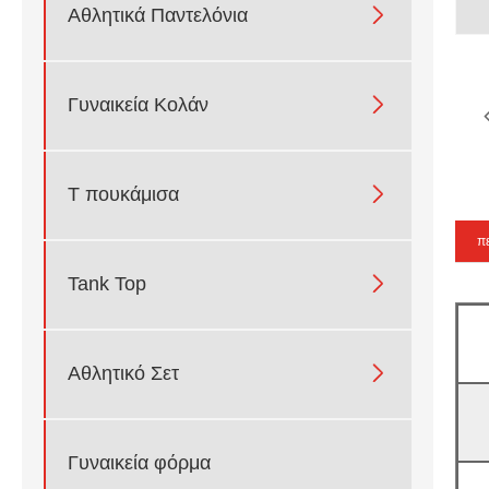

Αθλητικά Παντελόνια

Γυναικεία Κολάν

T πουκάμισα
π

Tank Top

Αθλητικό Σετ
Γυναικεία φόρμα