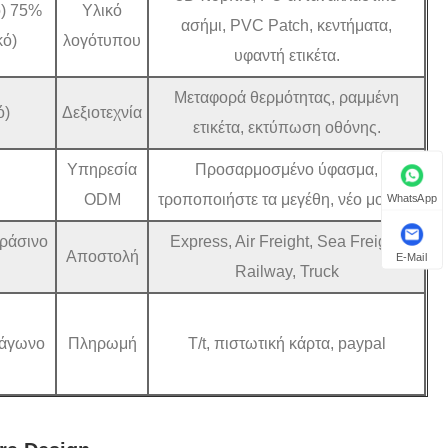
ό) 75%
Υλικό
ασήμι, PVC Patch, κεντήματα,
κό)
λογότυπου
υφαντή ετικέτα.
Μεταφορά θερμότητας, ραμμένη
ό)
Δεξιοτεχνία
ετικέτα, εκτύπωση οθόνης.
Υπηρεσία
Προσαρμοσμένο ύφασμα,
ODM
τροποποιήστε τα μεγέθη, νέο μοτίβο.
WhatsApp
πράσινο
Express, Air Freight, Sea Freight,
Αποστολή
E-Mail
Railway, Truck
ράγωνο
Πληρωμή
T/t, πιστωτική κάρτα, paypal