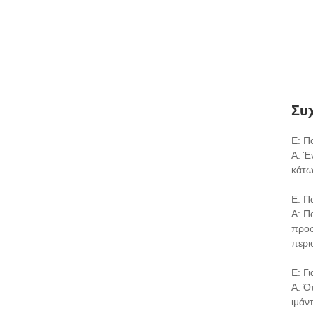
Συ
Ε: Π
A: Έ
κάτω
Ε: Π
Α: Π
προσ
περι
Ε: Γ
Α: Ό
ιμάν