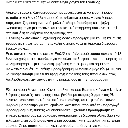
Γιατί να επιλέξετε τα αθλητικά σουτιέν για γιόγκα του Evaricky;
Αδιάκριτη άνεση: Κατασκευασμένη με ασφάλιστρα με γρήγορη ξήρανση,
τετράδα σε νάιλον / 25% spandex), τα αθλητικά σουτιέν γιόγκα V-neck
παρέχουν εξαιρετική αναπνοή, μαλακή, ελαφριά αίσθηση και υψηλή
ελαστικότητα για μια ασφαλή και κολακευτική εφαρμογή που κινείται μαζί
σας καθ 'όλη τη διάρκεια της πρακτικής σας.
Flattering V-Neckline: Ο σχεδιασμός V-neck προσφέρει μια κομψή και άνετη
εφαρμογή, επιτρέποντας την ευκολία κίνησης κατά τη διάρκεια διαφόρων
θέσεων γιόγκα.
Εκτεταμένη επιλογή χρωμάτων: Επιλέξτε από ένα ευρύ φάσμα πάνω από 13
ζωντανά χρώματα σε απόθεμα για να καλύψετε διαφορετικές προτιμήσεις και
να δημιουργήσετε μια μοναδική εμφάνιση για το εμπορικό σήμα σας.
Πολλαπλά διαθέσιμα μεγέθη: Προσφέρουμε μια ποικιλία μεγεθών (4-10) για
να εξασφαλίσουμε μια τέλεια εφαρμογή για όλους τους τύπους σώματος.
Απελευθερώστε την ταυτότητα της μάρκας σας με την προσαρμογή:
Εξατομίκευση λογότυπου: Κάντε τα αθλητικά σου Bras της γιόγκα V-Neck με
διάφορες τεχνικές εκτύπωσης όπως βινύλιο μεταφοράς θερμότητας PU,
σιλικόνη, αντανακλαστική PU, εκτύπωση οθόνης και ψηφιακή εκτύπωση.
Παρέχουμε mockups για επιβεβαίωση λογότυπου πριν από την παραγωγή.
Προσαρμοσμένες ετικέτες και συσκευασίες: Σχεδιάστε προσαρμοσμένες
ετικέτες κρεμάστρας και σακούλες συσκευασίας με διάφορα υλικά, βάρη και
τελειώματα για να δημιουργήσετε μια συνεκτική και επαγγελματική εμπειρία
μάρκας. Οι μετρήσεις και τα υλικά αναφοράς παρέχονται για να σας