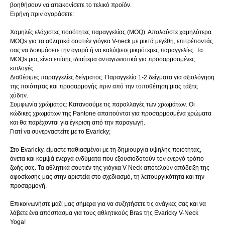
βοηθήσουν να απεικονίσετε το τελικό προϊόν.
Ειρήνη πριν αγοράσετε:
Χαμηλές ελάχιστες ποσότητες παραγγελίας (MOQ): Απολαύστε χαμηλότερα
MOQs για τα αθλητικά σουτιέν γιόγκα V-neck με μικτά μεγέθη, επιτρέποντάς
σας να δοκιμάσετε την αγορά ή να καλύψετε μικρότερες παραγγελίες. Τα
MOQs μας είναι επίσης ιδιαίτερα ανταγωνιστικά για προσαρμοσμένες
επιλογές.
Διαθέσιμες παραγγελίες δείγματος: Παραγγελία 1-2 δείγματα για αξιολόγηση
της ποιότητας και προσαρμογής πριν από την τοποθέτηση μιας τάξης
χύδην.
Συμφωνία χρώματος: Κατανοούμε τις παραλλαγές των χρωμάτων. Οι
κώδικες χρωμάτων της Pantone απαιτούνται για προσαρμοσμένα χρώματα
και θα παρέχονται για έγκριση από την παραγωγή.
Γιατί να συνεργαστείτε με το Evaricky;
Στο Evaricky, είμαστε παθιασμένοι με τη δημιουργία υψηλής ποιότητας,
άνετα και κομψά ενεργά ενδύματα που εξουσιοδοτούν τον ενεργό τρόπο
ζωής σας. Τα αθλητικά σουτιέν της γιόγκα V-Neck αποτελούν απόδειξη της
αφοσίωσής μας στην αριστεία στο σχεδιασμό, τη λειτουργικότητα και την
προσαρμογή.
Επικοινωνήστε μαζί μας σήμερα για να συζητήσετε τις ανάγκες σας και να
λάβετε ένα απόσπασμα για τους αθλητικούς Bras της Evaricky V-Neck
Yoga!