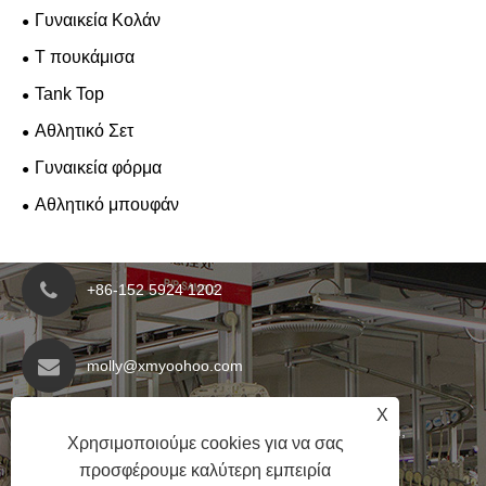
Γυναικεία Κολάν
T πουκάμισα
Tank Top
Αθλητικό Σετ
Γυναικεία φόρμα
Αθλητικό μπουφάν
+86-152 5924 1202
molly@xmyoohoo.com
X
No.98 Xiangxing Rd, περιοχή Xiang'an, Fujian,
Χρησιμοποιούμε cookies για να σας
Κίνα. 361101
προσφέρουμε καλύτερη εμπειρία