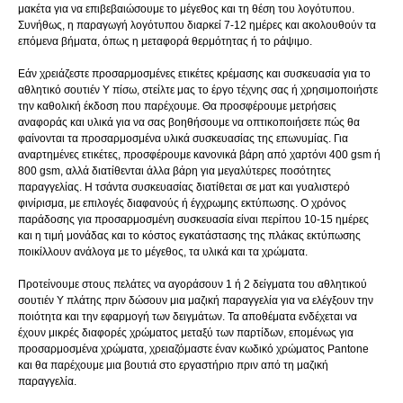
μακέτα για να επιβεβαιώσουμε το μέγεθος και τη θέση του λογότυπου.
Συνήθως, η παραγωγή λογότυπου διαρκεί 7-12 ημέρες και ακολουθούν τα
επόμενα βήματα, όπως η μεταφορά θερμότητας ή το ράψιμο.
Εάν χρειάζεστε προσαρμοσμένες ετικέτες κρέμασης και συσκευασία για το
αθλητικό σουτιέν Y πίσω, στείλτε μας το έργο τέχνης σας ή χρησιμοποιήστε
την καθολική έκδοση που παρέχουμε. Θα προσφέρουμε μετρήσεις
αναφοράς και υλικά για να σας βοηθήσουμε να οπτικοποιήσετε πώς θα
φαίνονται τα προσαρμοσμένα υλικά συσκευασίας της επωνυμίας. Για
αναρτημένες ετικέτες, προσφέρουμε κανονικά βάρη από χαρτόνι 400 gsm ή
800 gsm, αλλά διατίθενται άλλα βάρη για μεγαλύτερες ποσότητες
παραγγελίας. Η τσάντα συσκευασίας διατίθεται σε ματ και γυαλιστερό
φινίρισμα, με επιλογές διαφανούς ή έγχρωμης εκτύπωσης. Ο χρόνος
παράδοσης για προσαρμοσμένη συσκευασία είναι περίπου 10-15 ημέρες
και η τιμή μονάδας και το κόστος εγκατάστασης της πλάκας εκτύπωσης
ποικίλλουν ανάλογα με το μέγεθος, τα υλικά και τα χρώματα.
Προτείνουμε στους πελάτες να αγοράσουν 1 ή 2 δείγματα του αθλητικού
σουτιέν Y πλάτης πριν δώσουν μια μαζική παραγγελία για να ελέγξουν την
ποιότητα και την εφαρμογή των δειγμάτων. Τα αποθέματα ενδέχεται να
έχουν μικρές διαφορές χρώματος μεταξύ των παρτίδων, επομένως για
προσαρμοσμένα χρώματα, χρειαζόμαστε έναν κωδικό χρώματος Pantone
και θα παρέχουμε μια βουτιά στο εργαστήριο πριν από τη μαζική
παραγγελία.