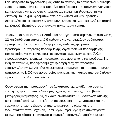
EvaRicky από το εργοστάσιό μας. Αυτό το σουτιέν, το οποίο είναι διαθέσιμο
προς το παρόν, είναι κατασκευασμένο από ύφασμα που στεγνώνει γρήγορα
και τεσσάρων κατευθύνσεων, παρέχοντας εξαιρετική ελαστικότητα και
διαπνοή. Το μείγμα υφασμάτων από 77% νάιλον και 23% spandex
διασφαλίζει ότι το σουτιέν δεν είναι μόνο εξαιρετικά ελαστικό αλλά και απαλό
και ελαφρύ, βελτιώνοντας σημαντικά την εμπειρία χρήσης.
Το αθλητικό σουτιέν Y back διατίθεται σε μεγέθη που κυμαίνονται από 4 έως
12 και διαθέτουμε πάνω από 6 χρώματα για να ταιριάζουν σε διάφορες
προτιμήσεις. Εκτός από τις διαφορετικές επιλογές χρωμάτων μας,
προσφέρουμε υπηρεσίες προσαρμογής λογότυπου και προσαρμογής
συσκευασίας για να καλύψουμε τις συγκεκριμένες ανάγκες σας. Άλλα
προσαρμοσμένα χρώματα ή τροποποιήσεις είναι επίσης ευπρόσδεκτα. Για
είδη σε απόθεμα, προσφέρουμε χαμηλότερη ελάχιστη ποσότητα
παραγγελίας (MOQ) για κάθε χρώμα με μικτά μεγέθη. Για προσαρμοσμένες
υπηρεσίες, το MOQ του εργοστασίου μας είναι χαμηλότερο από αυτό άλλων
προμηθευτών αθλητικών ειδών.
Όσον αφορά την προσαρμογή του λογότυπου για το αθλητικό σουτιέν Y
πλάτης, χρησιμοποιούμε διάφορες τεχνικές εκτύπωσης, όπως βινύλιο
μεταφοράς θερμότητας PU, σιλικόνη, ανακλαστική PU, εκτύπωση οθόνης
και ψηφιακή εκτύπωση. Το κόστος της ρύθμισης του λογότυπου και της
πλάκας εκτύπωσης εξαρτάται από το μέγεθος, το υλικό και την
πολυπλοκότητα του σχεδίου, με τα μεγαλύτερα μεγέθη να συνεπάγονται
υψηλότερο κόστος. Πριν κάνετε μια μαζική παραγγελία, παρέχουμε μια