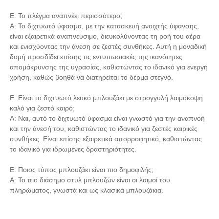
Ε: Το πλέγμα αναπνέει περισσότερο;
Α: Το διχτυωτό ύφασμα, με την κατασκευή ανοιχτής ύφανσης,
είναι εξαιρετικά αναπνεύσιμο, διευκολύνοντας τη ροή του αέρα
και ενισχύοντας την άνεση σε ζεστές συνθήκες. Αυτή η μοναδική
δομή προσδίδει επίσης τις εντυπωσιακές της ικανότητες
απομάκρυνσης της υγρασίας, καθιστώντας το ιδανικό για ενεργή
χρήση, καθώς βοηθά να διατηρείται το δέρμα στεγνό.
Ε: Είναι το διχτυωτό λευκό μπλουζάκι με στρογγυλή λαιμόκοψη
καλό για ζεστό καιρό;
Α: Ναι, αυτό το διχτυωτό ύφασμα είναι γνωστό για την αναπνοή
και την άνεσή του, καθιστώντας το ιδανικό για ζεστές καιρικές
συνθήκες. Είναι επίσης εξαιρετικά απορροφητικό, καθιστώντας
το ιδανικό για ιδρωμένες δραστηριότητες.
Ε: Ποιος τύπος μπλουζάκι είναι πιο δημοφιλής;
Α: Το πιο διάσημο στυλ μπλουζών είναι οι λαιμοί του
πληρώματος, γνωστά και ως κλασικά μπλουζάκια.