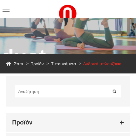
duct
Σπίτι
Προϊόν
T πουκάμισα
Ανδρικά μπλουζάκια
Προϊόν