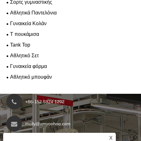
Σορτς γυμναστικής
Αθλητικά Παντελόνια
Γυναικεία Κολάν
T πουκάμισα
Tank Top
Αθλητικό Σετ
Γυναικεία φόρμα
Αθλητικό μπουφάν
+86-152 5924 1202
molly@xmyoohoo.com
X