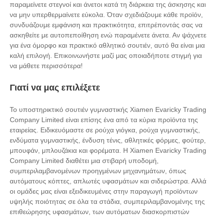
παραμείνετε στεγνοί και άνετοι κατά τη διάρκεια της άσκησης και
να μην υπερθερμαίνετε εύκολα. Όταν σχεδιάζουμε κάθε προϊόν,
συνδυάζουμε εμφάνιση και πρακτικότητα, επιτρέποντάς σας να
ασκηθείτε με αυτοπεποίθηση ενώ παραμένετε άνετα. Αν ψάχνετε
για ένα όμορφο και πρακτικό αθλητικό σουτιέν, αυτό θα είναι μια
καλή επιλογή. Επικοινωνήστε μαζί μας οποιαδήποτε στιγμή για
να μάθετε περισσότερα!
Γιατί να μας επιλέξετε
Το υποστηρικτικό σουτιέν γυμναστικής Xiamen Evaricky Trading
Company Limited είναι επίσης ένα από τα κύρια προϊόντα της
εταιρείας. Ειδικευόμαστε σε ρούχα γιόγκα, ρούχα γυμναστικής,
ενδύματα γυμναστικής, ένδυση τένις, αθλητικές φόρμες, φούτερ,
μπουφάν, μπλουζάκια και φορέματα. Η Xiamen Evaricky Trading
Company Limited διαθέτει μια στιβαρή υποδομή,
συμπεριλαμβανομένων προηγμένων μηχανημάτων, όπως
αυτόματους κόπτες, απλωτές υφασμάτων και σιδερώστρα. Αλλά
οι ομάδες μας είναι εξειδικευμένες στην παραγωγή προϊόντων
υψηλής ποιότητας σε όλα τα στάδια, συμπεριλαμβανομένης της
επιθεώρησης υφασμάτων, των αυτόματων διασκορπιστών