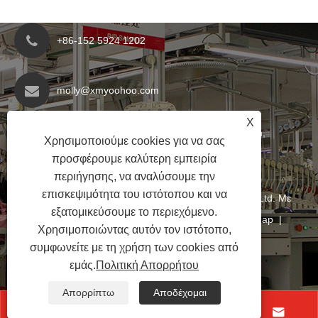
+86-152 5924 1202
molly@xmyoohoo.com
X
No.98 Xiangxing Rd, περιοχή Xiang'an, Fujian,
Χρησιμοποιούμε cookies για να σας
Κίνα. 361101
προσφέρουμε καλύτερη εμπειρία
περιήγησης, να αναλύσουμε την
επισκεψιμότητα του ιστότοπου και να
Copyright © 2024 Xiamen Evaricky Trading Co., Ltd. Με
εξατομικεύσουμε το περιεχόμενο.
επιφύλαξη παντός δικαιώματος
Links
|
Sitemap
|
Χρησιμοποιώντας αυτόν τον ιστότοπο,
RSS
|
XML
|
Πολιτική Απορρήτου
|
συμφωνείτε με τη χρήση των cookies από
εμάς.
Πολιτική Απορρήτου
Απορρίπτω
Αποδέχομαι



