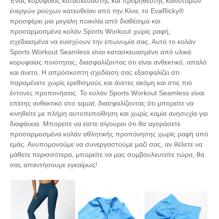
Ένας κορυφαίος κατασκευαστής και προμηθευτής καινοτόμων
ενεργών ρούχων κατευθείαν από την Κίνα, το EvaRicky®
προσφέρει μια μεγάλη ποικιλία από διαθέσιμα και
προσαρμοσμένα κολάν Sports Workout χωρίς ραφή,
σχεδιασμένα να ενισχύουν την επωνυμία σας. Αυτό το κολάν
Sports Workout Seamless είναι κατασκευασμένο από υλικά
κορυφαίας ποιότητας, διασφαλίζοντας ότι είναι ανθεκτικό, απαλό
και άνετο. Η απρόσκοπτη σχεδίαση σας εξασφαλίζει ότι
παραμένετε χωρίς ερεθισμούς και άνετες ακόμη και στις πιο
έντονες προπονήσεις. Το κολάν Sports Workout Seamless είναι
επίσης ανθεκτικό στο squat, διασφαλίζοντας ότι μπορείτε να
κινηθείτε με πλήρη αυτοπεποίθηση και χωρίς καμία ανησυχία για
διαφάνεια. Μπορείτε να είστε σίγουροι ότι θα αγοράσετε
προσαρμοσμένα κολάν αθλητικής προπόνησης χωρίς ραφή από
εμάς. Ανυπομονούμε να συνεργαστούμε μαζί σας, αν θέλετε να
μάθετε περισσότερα, μπορείτε να μας συμβουλευτείτε τώρα, θα
σας απαντήσουμε εγκαίρως!