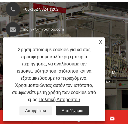
+86-152 5924 1202
molly@xmyoohoo.com
X
No.98 Xiangxing Rd, περιοχή Xiang'an, Fujian,
Χρησιμοποιούμε cookies για να σας
Κίνα. 361101
προσφέρουμε καλύτερη εμπειρία
περιήγησης, να αναλύσουμε την
επισκεψιμότητα του ιστότοπου και να
Copyright © 2024 Xiamen Evaricky Trading Co., Ltd. Με
εξατομικεύσουμε το περιεχόμενο.
επιφύλαξη παντός δικαιώματος
Links
|
Sitemap
|
Χρησιμοποιώντας αυτόν τον ιστότοπο,
RSS
|
XML
|
Πολιτική Απορρήτου
|
συμφωνείτε με τη χρήση των cookies από
εμάς.
Πολιτική Απορρήτου
Απορρίπτω
Αποδέχομαι



