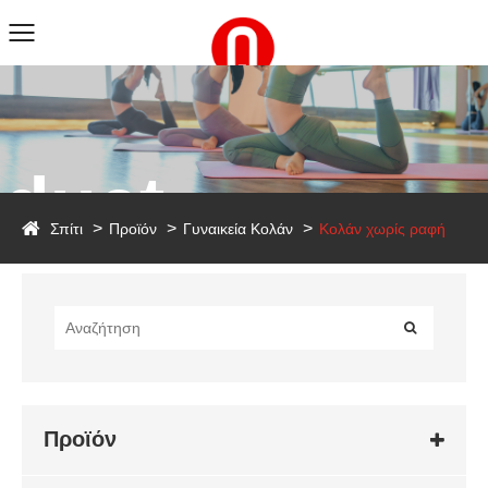
duct
Σπίτι
Προϊόν
Γυναικεία Κολάν
Κολάν χωρίς ραφή
Προϊόν