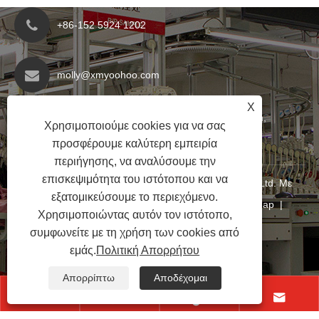
+86-152 5924 1202
molly@xmyoohoo.com
X
No.98 Xiangxing Rd, περιοχή Xiang'an, Fujian,
Χρησιμοποιούμε cookies για να σας
Κίνα. 361101
προσφέρουμε καλύτερη εμπειρία
περιήγησης, να αναλύσουμε την
επισκεψιμότητα του ιστότοπου και να
Copyright © 2024 Xiamen Evaricky Trading Co., Ltd. Με
εξατομικεύσουμε το περιεχόμενο.
επιφύλαξη παντός δικαιώματος
Links
|
Sitemap
|
Χρησιμοποιώντας αυτόν τον ιστότοπο,
RSS
|
XML
|
Πολιτική Απορρήτου
|
συμφωνείτε με τη χρήση των cookies από
εμάς.
Πολιτική Απορρήτου
Απορρίπτω
Αποδέχομαι



