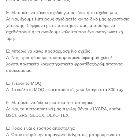
Ε: Μπορείτε να κάνετε σχέδιο για τις ιδέες ή το σχέδιο μου;
Α: Ναι, έχουμε έμπειρους σχεδιαστές και το δικό μας εργοστάσιο
χύτευσης. Σύμφωνα με τις απαιτήσεις σας, μπορούμε να
σχεδιάσουμε ή να ανοίξουμε καλούπι που έχει ανταγωνιστική
τιμή.
Ε: Μπορώ να κάνω προσαρμοσμένο σχέδιο;
Α: Ναι, προσφέρουμε προσαρμοσμένο ύφασμα/σχέδιο/
λογότυπο/ετικέτα κρέμασης/ετικέτα φροντίδας/χρώμα/τσάντα
συσκευασίας.
Ε: Τι είναι το MOQ;
Α: Το ευέλικτο MOQ είναι αποδεκτό, χαμηλότερο στα 300 τμχ.
Ε: Μπορείτε να δώσετε κάποια πιστοποιητικά;
Α: Ναι, τα πιστοποιητικά μας περιλαμβάνουν LYCRA, amfori,
BSCI, GRS, SEDEX, OEKO-TEX.
Ε: Ποιος είναι ο τρόπος αποστολής;
Α: Όσον αφορά την παραγγελία δείγματος, μπορούμε να τα