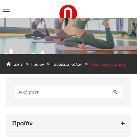
duct
Σπίτι
Προϊόν
Γυναικεία Κολάν
Κολάν χωρίς ραφή
Προϊόν