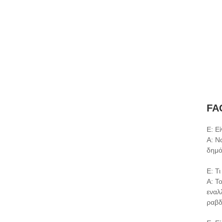
FA
Ε: Ε
Α: Ν
δημό
Ε: Τ
Α: Τ
εναλ
ραβδ