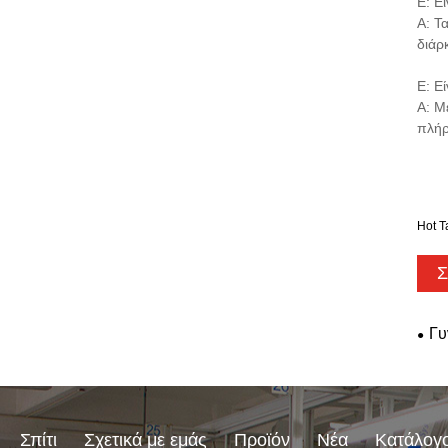
Ε: Ε
Α: Τ
διάρ
Ε: Ε
Α: Μ
πλήρ
Hot T
Σ
Γυ
Σπίτι
Σχετικά με εμάς
Προϊόν
Νέα
Κατάλογ