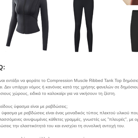
Q:
ίναι εντάξει να φοράτε το Compression Muscle Ribbed Tank Top δημόσι
αι. Δεν υπάρχει νόμος ή κανόνας κατά της χρήσης φανελών σε δημόσιου
σιους χώρους, ειδικά το καλοκαίρι για να νικήσουν τη ζέστη.
ι είδους ύφασμα είναι με ραβδώσεις;
ο ύφασμα με ραβδώσεις είναι ένας μοναδικός τύπος πλεκτού υλικού που 
λασσόμενες ανυψωμένες κάθετες γραμμές, γνωστές ως "πλευρές", με ορι
ώσεις την ελαστικότητά του και ενισχύει τη συνολική αντοχή του.