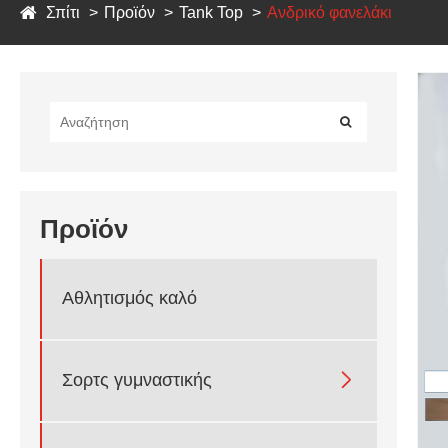
Σπίτι
Προϊόν
Tank Top
Ανδρικό φανελάκι
Προϊόν
Αθλητισμός καλό

Σορτς γυμναστικής