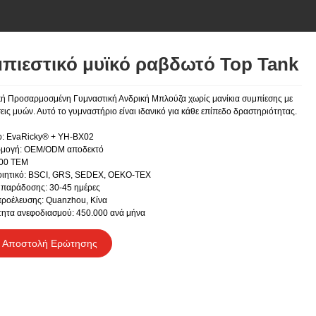
πιεστικό μυϊκό ραβδωτό Top Tank
ή Προσαρμοσμένη Γυμναστική Ανδρική Μπλούζα χωρίς μανίκια συμπίεσης με
ις μυών. Αυτό το γυμναστήριο είναι ιδανικό για κάθε επίπεδο δραστηριότητας.
ο: EvaRicky® + YH-BX02
μογή: OEM/ODM αποδεκτό
00 ΤΕΜ
οιητικό: BSCI, GRS, SEDEX, OEKO-TEX
παράδοσης: 30-45 ημέρες
ροέλευσης: Quanzhou, Κίνα
ητα ανεφοδιασμού: 450.000 ανά μήνα
Αποστολή Ερώτησης