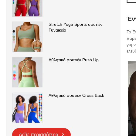
Έν
Stretch Yoga Sports σουτιέν
Γυναικείο
Το E
παρέ
γυμν
ελευ
Αθλητικό σουτιέν Push Up
Αθλητικό σουτιέν Cross Back
Δείτε περισσότερα