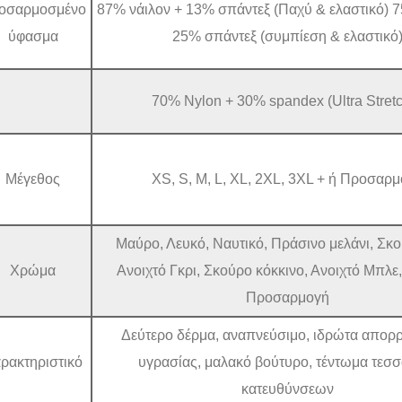
οσαρμοσμένο
87% νάιλον + 13% σπάντεξ (Παχύ & ελαστικό) 7
ύφασμα
25% σπάντεξ (συμπίεση & ελαστικό
70% Nylon + 30% spandex (Ultra Stret
Μέγεθος
XS, S, M, L, XL, 2XL, 3XL + ή Προσαρ
Μαύρο, Λευκό, Ναυτικό, Πράσινο μελάνι, Σκο
Χρώμα
Ανοιχτό Γκρι, Σκούρο κόκκινο, Ανοιχτό Μπλε,
Προσαρμογή
Δεύτερο δέρμα, αναπνεύσιμο, ιδρώτα απο
ρακτηριστικό
υγρασίας, μαλακό βούτυρο, τέντωμα τεσ
κατευθύνσεων