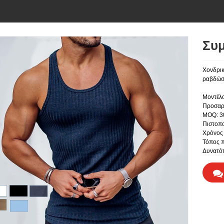
Συμ
Χονδρικ
ραβδώσε
Μοντέλ
Προσαρ
MOQ: 3
Πιστοπ
Χρόνος 
Τόπος π
Δυνατότ