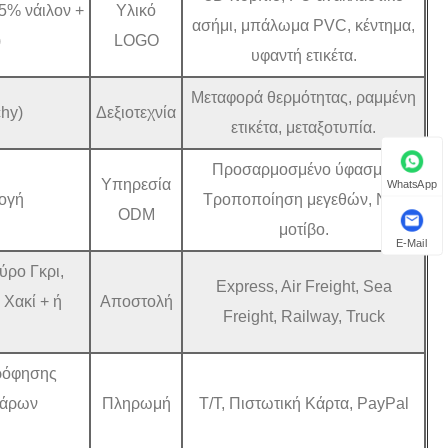
5% νάιλον +
Υλικό
ασήμι, μπάλωμα PVC, κέντημα,
)
LOGO
υφαντή ετικέτα.
Μεταφορά θερμότητας, ραμμένη
chy)
Δεξιοτεχνία
ετικέτα, μεταξοτυπία.
Προσαρμοσμένο ύφασμα,
Υπηρεσία
WhatsApp
μογή
Τροποποίηση μεγεθών, Νέο
ODM
μοτίβο.
E-Mail
ύρο Γκρι,
Express, Air Freight, Sea
 Χακί + ή
Αποστολή
Freight, Railway, Truck
ρρόφησης
σάρων
Πληρωμή
T/T, Πιστωτική Κάρτα, PayPal