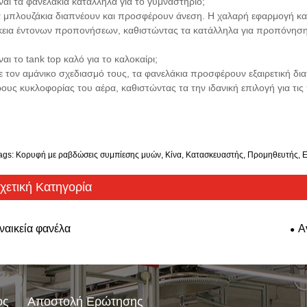
ίναι τα φανελάκια κατάλληλα για το γυμναστήριο;
α μπλουζάκια διαπνέουν και προσφέρουν άνεση. Η χαλαρή εφαρμογή κα
κεια έντονων προπονήσεων, καθιστώντας τα κατάλληλα για προπόνησ
ίναι το tank top καλό για το καλοκαίρι;
ε τον αμάνικο σχεδιασμό τους, τα φανελάκια προσφέρουν εξαιρετική δι
ους κυκλοφορίας του αέρα, καθιστώντας τα την ιδανική επιλογή για τις 
ags: Κορυφή με ραβδώσεις συμπίεσης μυών, Κίνα, Κατασκευαστής, Προμηθευτής, Ε
χετική Κατηγορία
ναικεία φανέλα
Α
ος
Αποστολή Ερώτησης