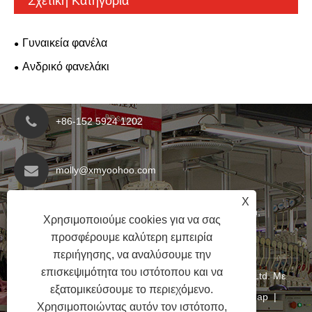
Σχετική Κατηγορία
Γυναικεία φανέλα
Ανδρικό φανελάκι
+86-152 5924 1202
molly@xmyoohoo.com
X
No.98 Xiangxing Rd, περιοχή Xiang'an, Fujian,
Χρησιμοποιούμε cookies για να σας
Κίνα. 361101
προσφέρουμε καλύτερη εμπειρία
περιήγησης, να αναλύσουμε την
επισκεψιμότητα του ιστότοπου και να
Copyright © 2024 Xiamen Evaricky Trading Co., Ltd. Με
εξατομικεύσουμε το περιεχόμενο.
επιφύλαξη παντός δικαιώματος
Links
|
Sitemap
|
Χρησιμοποιώντας αυτόν τον ιστότοπο,