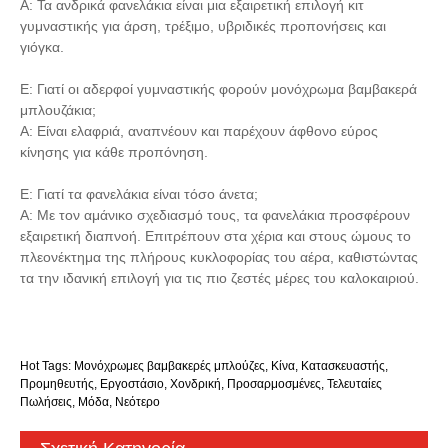
Α: Τα ανδρικά φανελάκια είναι μια εξαιρετική επιλογή κιτ
γυμναστικής για άρση, τρέξιμο, υβριδικές προπονήσεις και
γιόγκα.
Ε: Γιατί οι αδερφοί γυμναστικής φορούν μονόχρωμα βαμβακερά
μπλουζάκια;
Α: Είναι ελαφριά, αναπνέουν και παρέχουν άφθονο εύρος
κίνησης για κάθε προπόνηση.
Ε: Γιατί τα φανελάκια είναι τόσο άνετα;
Α: Με τον αμάνικο σχεδιασμό τους, τα φανελάκια προσφέρουν
εξαιρετική διαπνοή. Επιτρέπουν στα χέρια και στους ώμους το
πλεονέκτημα της πλήρους κυκλοφορίας του αέρα, καθιστώντας
τα την ιδανική επιλογή για τις πιο ζεστές μέρες του καλοκαιριού.
Hot Tags: Μονόχρωμες βαμβακερές μπλούζες, Κίνα, Κατασκευαστής,
Προμηθευτής, Εργοστάσιο, Χονδρική, Προσαρμοσμένες, Τελευταίες
Πωλήσεις, Μόδα, Νεότερο