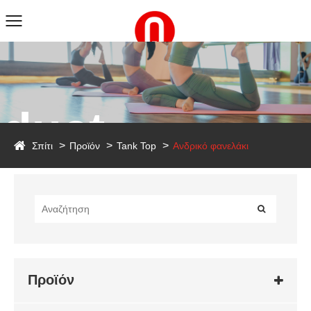
duct
Σπίτι
Προϊόν
Tank Top
Ανδρικό φανελάκι
Προϊόν