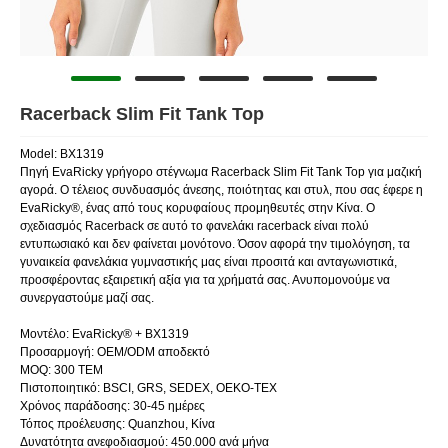
Racerback Slim Fit Tank Top
Model: BX1319
Πηγή EvaRicky γρήγορο στέγνωμα Racerback Slim Fit Tank Top για μαζική
αγορά. Ο τέλειος συνδυασμός άνεσης, ποιότητας και στυλ, που σας έφερε η
EvaRicky®, ένας από τους κορυφαίους προμηθευτές στην Κίνα. Ο
σχεδιασμός Racerback σε αυτό το φανελάκι racerback είναι πολύ
εντυπωσιακό και δεν φαίνεται μονότονο. Όσον αφορά την τιμολόγηση, τα
γυναικεία φανελάκια γυμναστικής μας είναι προσιτά και ανταγωνιστικά,
προσφέροντας εξαιρετική αξία για τα χρήματά σας. Ανυπομονούμε να
συνεργαστούμε μαζί σας.
Μοντέλο: EvaRicky® + BX1319
Προσαρμογή: OEM/ODM αποδεκτό
MOQ: 300 ΤΕΜ
Πιστοποιητικό: BSCI, GRS, SEDEX, OEKO-TEX
Χρόνος παράδοσης: 30-45 ημέρες
Τόπος προέλευσης: Quanzhou, Κίνα
Δυνατότητα ανεφοδιασμού: 450.000 ανά μήνα